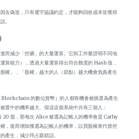
誘因去偽造，只有遵守協議約定，才能夠回收成本並獲得
錯誤。
S）
，進而減少「挖礦」的大量運算。它與工作量證明不同地
算能力），透過大量運算得出符合難度的 Hash 值，
「股權」，「股權」越大的人（節點）越大機會負責產生
lockchain 的數位貨幣）的人都有機會被挑選為產生
人被選中的機率越大。假這這個系統中共有三個人：
 持有 20 股，那每次 Alice 被選為記帳人的機率會是 Cathy
股權，進而增加獲選為記帳人的機率，以買股權來代替挖
徒的產生，減少拜占庭錯誤。