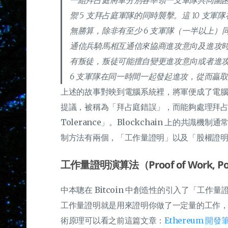
一組拜占庭將軍分別各率領一支軍隊共同圍
禦 5 支拜占庭軍隊的同時襲擊。這 10 支
無勝算，除非有至少 6 支軍隊（一半以上
通信兵騎馬相互通信來協商進攻意向及進攻
有叛徒，叛徒可能擅自變更進攻意向或者進
6 支軍隊在同一時間一起發起進攻，從而贏
上述的故事對映到電腦系統裡，將軍便成了電
提議，被稱為「拜占庭錯誤」，而能夠處理拜占庭錯誤
Tolerance」。Blockchain 上的共
制方法有兩個，「工作量證明」以及「股權證
工作量證明演算法（Proof of Work, 
中本聰在 Bitcoin 中創造性的引入了「工
工作量證明就是用來證明你做了一定量的工作
術原理可以看之前這篇文章：
Ethereum 開發