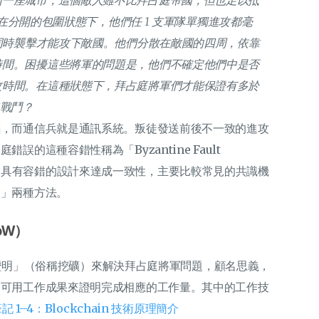
困一座城市，這個敵人雖不比拜占庭帝國，但也足以抵
軍隊在分開的包圍狀態下，他們任 1 支軍隊單獨進攻都毫
）同時襲擊才能攻下敵國。他們分散在敵國的四周，依靠
時間。困擾這些將軍的問題是，他們不確定他們中是否
攻時間。在這種狀態下，拜占庭將軍們才能保證有多於
取戰鬥？
腦，而通信兵就是通訊系統。叛徒發送前後不一致的進攻
的這種容錯性稱為「Byzantine Fault
識機制通常具有容錯的設計來達成一致性，主要比較常見的共識機
明」兩種方法。
PoW）
作量證明」（俗稱挖礦）來解決拜占庭將軍問題，顧名思義，
，可用工作成果來證明完成相應的工作量。其中的工作技
筆記 1–4：Blockchain 技術原理簡介