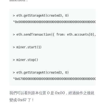
> eth.getStorageAt(created3, 0)

"0x000000000000000000000000000000000000000000000000
> eth.sendTransaction({ from: eth.accounts[0], to: 
> miner.start(1)

> miner.stop()

> eth.getStorageAt(created3, 0)

我們可以看到原本位置 0 是 0x00，經過操作之後就
變成 0x67 了！