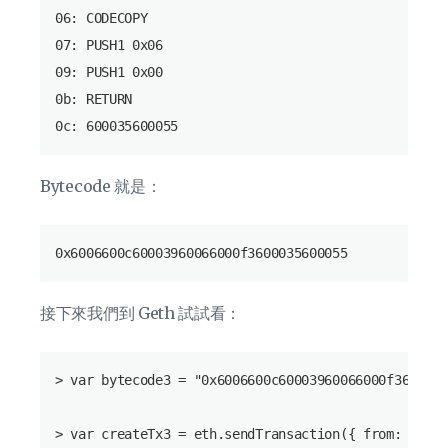
06: CODECOPY

07: PUSH1 0x06

09: PUSH1 0x00

0b: RETURN

Bytecode 就是：
接下來我們到 Geth 試試看：
> var bytecode3 = "0x6006600c60003960066000f3600035
> var createTx3 = eth.sendTransaction({ from: eth.a